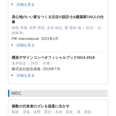
詳細を見る
居心地のいい家をつくる注目の設計士&建築家100人の仕
事
稲垣 淳哉, 佐野 哲史, 永井 拓生, 堀 英祐 他（ 担当： 分
担執筆）
PIE International 2021年2月
詳細を見る
構造デザインコンペオフィシャルブック2014-2018
永井拓生（ 担当： 共著）
株式会社総合資格 2019年7月
詳細を見る
MISC
複数の代表者のズレを提案に生かす
稲垣 淳哉，佐野 哲史，永井 拓生，堀 英佑