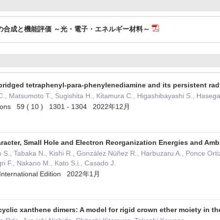
の合成と機能評価 ～光・電子・エネルギー材料～
bridged tetraphenyl-para-phenylenediamine and its persistent rad
, Matsumoto T., Sugishita H., Kitamura C., Higashibayashi S., Hasegaw
ions 59 ( 10 ) 1301 - 1304 2022年12月
racter, Small Hole and Electron Reorganization Energies and Ambi
o S., Tabaka N., Kishi R., González Núñez R., Harbuzaru A., Ponce Orti
gri F., Nakano M., Kato S.i., Casado J.
International Edition 2022年1月
 cyclic xanthene dimers: A model for rigid crown ether moiety in