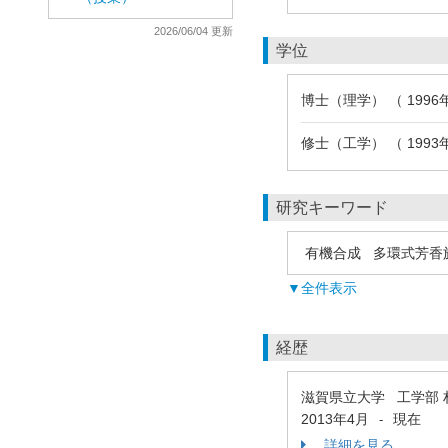
2026/06/04 更新
学位
博士（理学） （ 199
修士（工学） （ 199
研究キーワード
有機合成
多環式芳香
▼全件表示
経歴
滋賀県立大学 工学部 
2013年4月
現在
-
詳細を見る