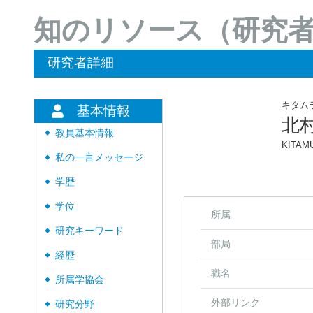
知のリソース（研究
研究者詳細
キタム
基本情報
北
教員基本情報
◆
KITAMU
私の一言メッセージ
◆
学歴
◆
学位
◆
所属
研究キーワード
◆
部局
経歴
◆
職名
所属学協会
◆
外部リンク
研究分野
◆