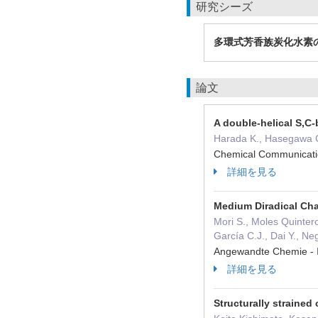
研究シーズ
多環式芳香族炭化水素
論文
A double-helical S,C-
Harada K., Hasegawa C.
Chemical Communicat
詳細を見る
Medium Diradical Cha
Mori S., Moles Quinter
García C.J., Dai Y., Ne
Angewandte Chemie - 
詳細を見る
Structurally strained