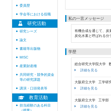
委員歴
◆
学会等における役職
◆
私の一言メッセージ
研究活動
有機合成を通じて、炭
研究シーズ
◆
炭化水素と呼ばれる分
論文
◆
書籍等出版物
◆
学歴
MISC
◆
総合研究大学院大学 
産業財産権
◆
詳細を見る
共同研究・競争的資金
◆
等の研究課題
大阪府立大学 工学研
詳細を見る
講演・口頭発表等
◆
教育活動
大阪府立大学 工学部
担当経験のある科目
◆
詳細を見る
（授業）