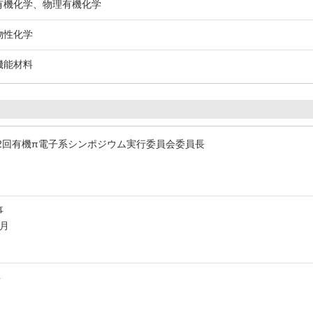
造有機化学、物理有機化学
物性化学
機能材料
12回有機π電子系シンポジウム実行委員会委員長
事
2月
事