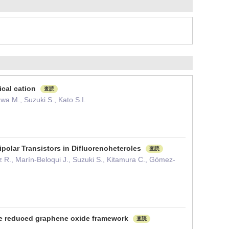
ical cation
査読
a M., Suzuki S., Kato S.I.
polar Transistors in Difluorenoheteroles
査読
z R., Marín-Beloqui J., Suzuki S., Kitamura C., Gómez-
 the reduced graphene oxide framework
査読