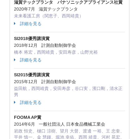
滋賀テックプランタ パナソニックアプライアンス社賞
2020年7月 滋賀テックプランタ
未来看護工房（関恵子、西岡靖貴）
詳細を見る
SI2018優秀講演賞
2018年12月 計測自動制御学会
橋本 将宏，西岡靖貴，安田寿彦，山野光裕
詳細を見る
SI2015優秀講演賞
2015年12月 計測自動制御学会
益田航，西岡靖貴，安田寿彦，谷口実，濱口剛，清水正
男
詳細を見る
FOOMA AP賞
2014年6月 一般社団法人 日本食品機械工業会
岩政 恒史、樋口 涼樹、望月 大督、渡邊 一裕、王 忠奎、
平井 慎一、金 慧鍾、堀池 幸佑、西岡 靖貴、河村 晃宏、