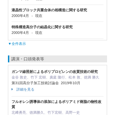
液晶性ブロック共重合体の相構造に関する研究
2000年4月
現在
-
特殊構造高分子の結晶化に関する研究
2000年4月
現在
-
▼全件表示
講演・口頭発表等
ガンマ線照射によるポリプロピレンの改質技術の研究
金谷 敦史、竹下 宏樹、廣庭 隆行、松本 敦、徳満 勝久
第31回高分子加工技術討論会 2019年10月
詳細を見る
フルオレン誘導体の添加によるポリアミド樹脂の物性改
質
北﨑勇亮、徳満勝久、竹下宏樹、高野一史