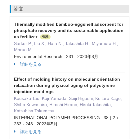
論文
Thermally modified bamboo-eggshell adsorbent for
phosphate recovery and its sustainable application
as fertilizer
査読
Sarker P., Liu X., Hata N., Takeshita H., Miyamura H.,
Maruo M.
Environmental Research 231 2023年8月
詳細を見る
Effect of molding history on molecular orientation
relaxation during physical aging of polystyrene
injection moldings
Kousaku Tao, Koji Yamada, Seiji Higashi, Keitaro Kago,
Shiho Kuwashiro, Hiroshi Hirano, Hiroki Takeshita,
Katsuhisa Tokumitsu
INTERNATIONAL POLYMER PROCESSING 38 ( 2 )
233 - 243 2023年5月
詳細を見る