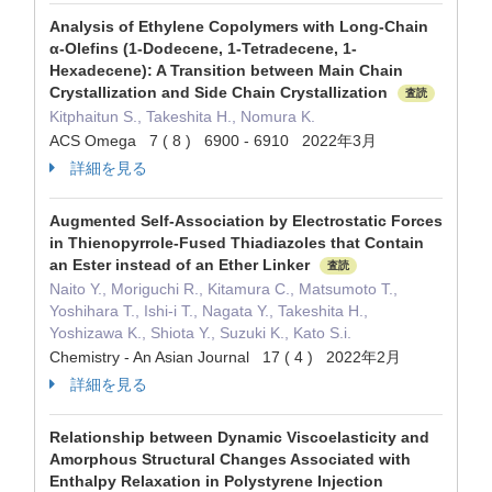
Analysis of Ethylene Copolymers with Long-Chain
α-Olefins (1-Dodecene, 1-Tetradecene, 1-
Hexadecene): A Transition between Main Chain
Crystallization and Side Chain Crystallization
査読
Kitphaitun S., Takeshita H., Nomura K.
ACS Omega 7 ( 8 ) 6900 - 6910 2022年3月
詳細を見る
Augmented Self-Association by Electrostatic Forces
in Thienopyrrole-Fused Thiadiazoles that Contain
an Ester instead of an Ether Linker
査読
Naito Y., Moriguchi R., Kitamura C., Matsumoto T.,
Yoshihara T., Ishi-i T., Nagata Y., Takeshita H.,
Yoshizawa K., Shiota Y., Suzuki K., Kato S.i.
Chemistry - An Asian Journal 17 ( 4 ) 2022年2月
詳細を見る
Relationship between Dynamic Viscoelasticity and
Amorphous Structural Changes Associated with
Enthalpy Relaxation in Polystyrene Injection