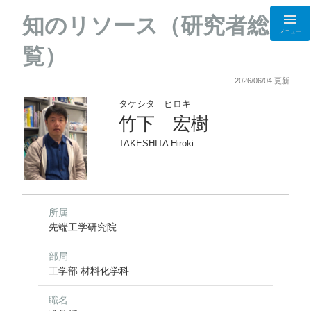
知のリソース（研究者総
メニュー
覧）
2026/06/04 更新
タケシタ ヒロキ
竹下 宏樹
TAKESHITA Hiroki
所属
先端工学研究院
部局
工学部 材料化学科
職名