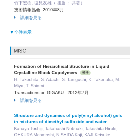
竹下宏樹, 塩見友雄（ 担当： 共著）
技術情報協会 2010年8月
詳細を見る
▼全件表示
MISC
Formation of Hierarchical Structure in Liquid
Crystalline Block Copolymers
招待
H. Takeshita, S. Adachi, S. Taniguchi, K. Takenaka, M.
Miya, T. Shiomi
Transactions on GIGAKU 2012年7月
詳細を見る
Structure and dynamics of poly(vinyl alcohol) gels
in mixtures of dimethyl sulfoxide and water
Kanaya Toshiji, Takahashi Nobuaki, Takeshita Hiroki,
OHKURA Masatoshi, NISHIDA Koji, KAJI Keisuke