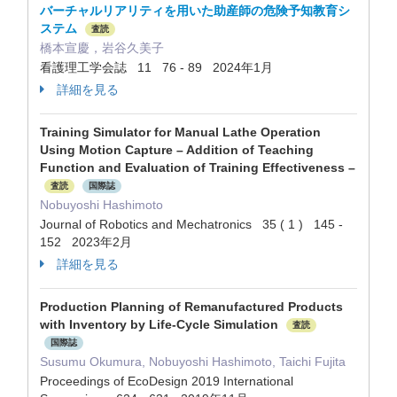
バーチャルリアリティを用いた助産師の危険予知教育シ
ステム
査読
橋本宣慶，岩谷久美子
看護理工学会誌 11 76 - 89 2024年1月
詳細を見る
Training Simulator for Manual Lathe Operation
Using Motion Capture – Addition of Teaching
Function and Evaluation of Training Effectiveness –
査読
国際誌
Nobuyoshi Hashimoto
Journal of Robotics and Mechatronics 35 ( 1 ) 145 -
152 2023年2月
詳細を見る
Production Planning of Remanufactured Products
with Inventory by Life-Cycle Simulation
査読
国際誌
Susumu Okumura, Nobuyoshi Hashimoto, Taichi Fujita
Proceedings of EcoDesign 2019 International