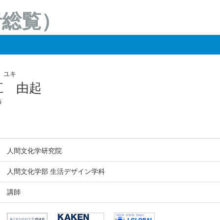
者総覧）
 ユキ
江 由起
i
人間文化学研究院
人間文化学部 生活デザイン学科
講師