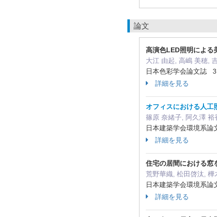
論文
高演色LED照明によ
大江 由起, 高嶋 美穂, 
日本色彩学会論文誌 3 ( 2
詳細を見る
オフィスにおける人工
篠原 奈緒子, 阿久澤 裕香
日本建築学会環境系論文集 90
詳細を見る
住宅の居間における窓
荒野華織, 松田啓汰, 樺
日本建築学会環境系論文集 89
詳細を見る