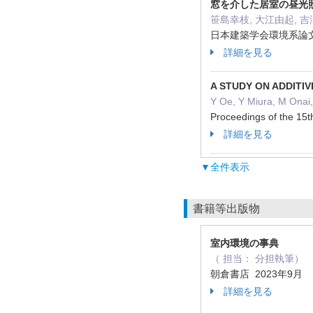
窓を介した居室の昼光
笹島幸枝, 大江由起, 
日本建築学会環境系論文集 89
詳細を見る
A STUDY ON ADDITI
Y Oe, Y Miura, M Onai
Proceedings of the 15
詳細を見る
▼全件表示
書籍等出版物
室内環境の事典
（ 担当： 分担執筆）
朝倉書店 2023年9月
詳細を見る