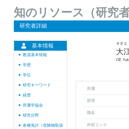
知のリソース（研究
研究者詳細
オオエ
基本情報
大
教員基本情報
◆
OE Yuk
学歴
◆
学位
◆
研究キーワード
◆
所属
経歴
◆
部局
所属学協会
◆
職名
研究分野
◆
外部リンク
各種免許（危険物取扱
◆