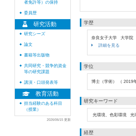
者免許等）の保持
委員歴
◆
学歴
研究活動
研究シーズ
◆
奈良女子大学 大学院
論文
詳細を見る
◆
書籍等出版物
◆
共同研究・競争的資金
学位
◆
等の研究課題
博士（学術） （ 201
講演・口頭発表等
◆
教育活動
研究キーワード
担当経験のある科目
◆
（授業）
光環境、色彩環境
光
2026/06/15 更新
経歴