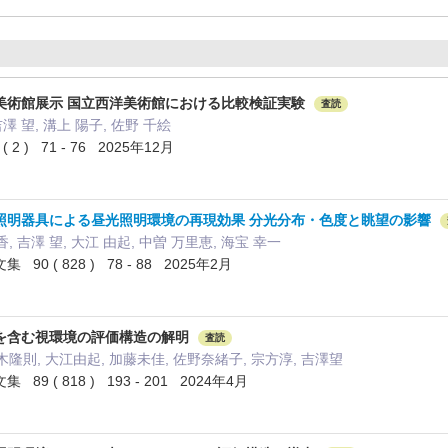
る美術館展示 国立西洋美術館における比較検証実験
査読
吉澤 望, 溝上 陽子, 佐野 千絵
 ) 71 - 76 2025年12月
照明器具による昼光照明環境の再現効果 分光分布・色度と眺望の影響
, 吉澤 望, 大江 由起, 中曽 万里恵, 海宝 幸一
 ( 828 ) 78 - 88 2025年2月
を含む視環境の評価構造の解明
査読
木隆則, 大江由起, 加藤未佳, 佐野奈緒子, 宗方淳, 吉澤望
 ( 818 ) 193 - 201 2024年4月