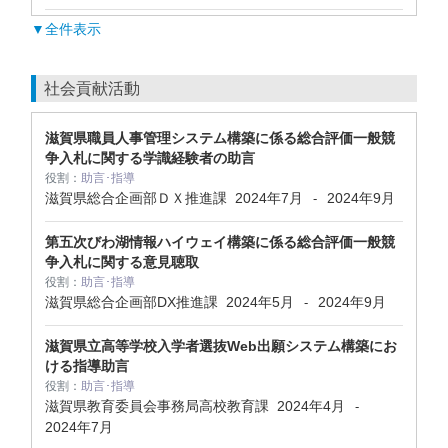
▼全件表示
社会貢献活動
滋賀県職員人事管理システム構築に係る総合評価一般競
争入札に関する学識経験者の助言
役割：
助言･指導
滋賀県総合企画部ＤＸ推進課
2024年7月
2024年9月
-
第五次びわ湖情報ハイウェイ構築に係る総合評価一般競
争入札に関する意見聴取
役割：
助言･指導
滋賀県総合企画部DX推進課
2024年5月
2024年9月
-
滋賀県立高等学校入学者選抜Web出願システム構築にお
ける指導助言
役割：
助言･指導
滋賀県教育委員会事務局高校教育課
2024年4月
-
2024年7月