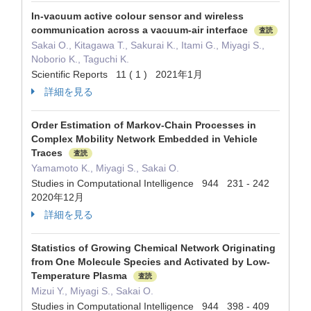
In-vacuum active colour sensor and wireless
communication across a vacuum-air interface
査読
Sakai O., Kitagawa T., Sakurai K., Itami G., Miyagi S.,
Noborio K., Taguchi K.
Scientific Reports 11 ( 1 ) 2021年1月
詳細を見る
Order Estimation of Markov-Chain Processes in
Complex Mobility Network Embedded in Vehicle
Traces
査読
Yamamoto K., Miyagi S., Sakai O.
Studies in Computational Intelligence 944 231 - 242
2020年12月
詳細を見る
Statistics of Growing Chemical Network Originating
from One Molecule Species and Activated by Low-
Temperature Plasma
査読
Mizui Y., Miyagi S., Sakai O.
Studies in Computational Intelligence 944 398 - 409