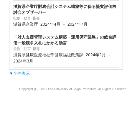
滋賀県企業庁財務会計システム構築等に係る提案評価検
討会オブザーバー
役割：
助言･指導
滋賀県企業庁
2024年4月
2024年7月
-
「対人支援管理システム構築・運用保守業務」の総合評
価一般競争入札にかかる助言
役割：
助言･指導
滋賀県健康医療福祉部健康福祉政策課
2024年2月
-
2024年3月
▼全件表示
Copyright (C) 2023 The University of Shiga Prefecture, All Rights Reserved.