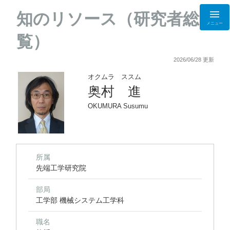
知のリソース（研究者総
メニュー
覧）
2026/06/28 更新
オクムラ ススム
奥村 進
OKUMURA Susumu
所属
先端工学研究院
部局
工学部 機械システム工学科
職名