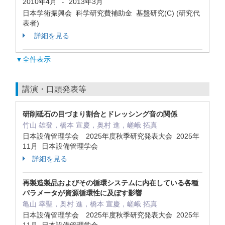
2010年4月
2013年3月
-
日本学術振興会 科学研究費補助金 基盤研究(C) (研究代
表者)
詳細を見る
▼全件表示
講演・口頭発表等
研削砥石の目づまり割合とドレッシング音の関係
竹山 雄登，橋本 宣慶，奥村 進，嵯峨 拓真
日本設備管理学会 2025年度秋季研究発表大会 2025年
11月 日本設備管理学会
詳細を見る
再製造製品およびその循環システムに内在している各種
パラメータが資源循環性に及ぼす影響
亀山 幸聖，奥村 進，橋本 宣慶，嵯峨 拓真
日本設備管理学会 2025年度秋季研究発表大会 2025年