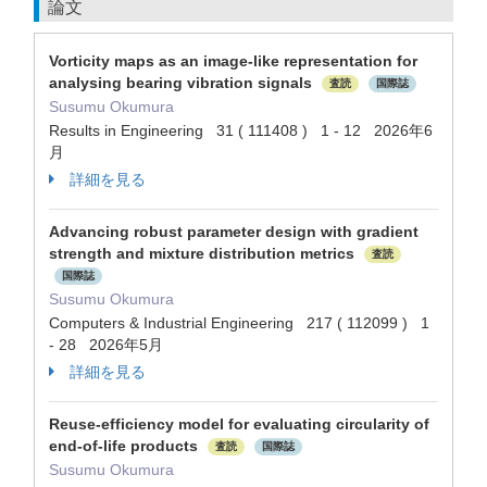
論文
Vorticity maps as an image-like representation for
analysing bearing vibration signals
査読
国際誌
Susumu Okumura
Results in Engineering 31 ( 111408 ) 1 - 12 2026年6
月
詳細を見る
Advancing robust parameter design with gradient
strength and mixture distribution metrics
査読
国際誌
Susumu Okumura
Computers & Industrial Engineering 217 ( 112099 ) 1
- 28 2026年5月
詳細を見る
Reuse-efficiency model for evaluating circularity of
end-of-life products
査読
国際誌
Susumu Okumura