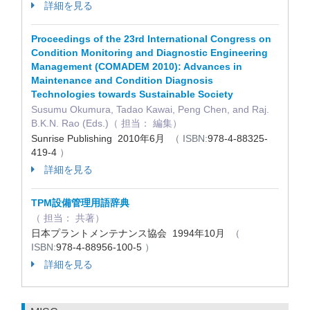
詳細を見る
Proceedings of the 23rd International Congress on
Condition Monitoring and Diagnostic Engineering
Management (COMADEM 2010): Advances in
Maintenance and Condition Diagnosis
Technologies towards Sustainable Society
Susumu Okumura, Tadao Kawai, Peng Chen, and Raj.
B.K.N. Rao (Eds.)（ 担当： 編集）
Sunrise Publishing 2010年6月
（ ISBN:
978-4-88325-
419-4
）
詳細を見る
TPM設備管理用語辞典
（ 担当： 共著）
日本プラントメンテナンス協会 1994年10月
（
ISBN:
978-4-88956-100-5
）
詳細を見る