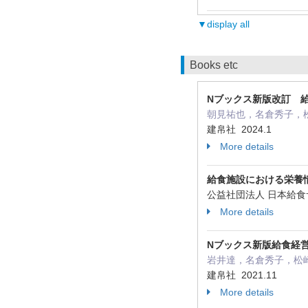
▼display all
Books etc
Nブックス新版改訂 
朝見祐也，名倉秀子，松崎政三
建帛社 2024.1
More details
給食施設における栄養情
公益社団法人 日本給食
More details
Nブックス新版給食経
岩井達，名倉秀子，松崎政三
建帛社 2021.11
More details