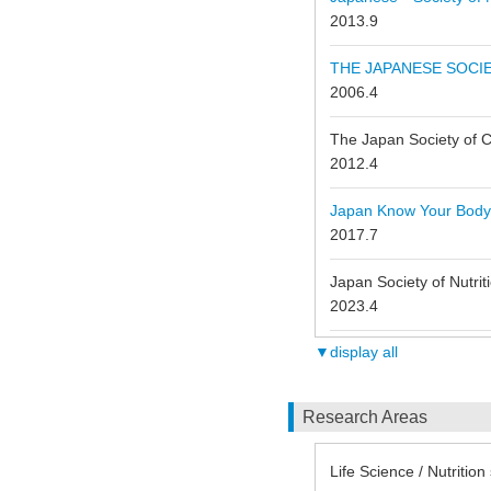
2013.9
THE JAPANESE SOCIE
2006.4
The Japan Society of 
2012.4
Japan Know Your Body
2017.7
Japan Society of Nutri
2023.4
▼display all
Research Areas
Life Science / 