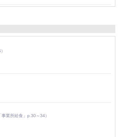
6）
「事業所給食」p.30～34）