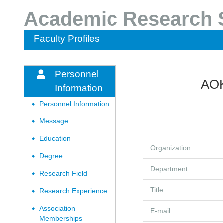
Academic Research S
Faculty Profiles
Personnel
AOK
Information
Personnel Information
◆
Message
◆
Education
◆
Organization
Degree
◆
Department
Research Field
◆
Title
Research Experience
◆
Association
◆
E-mail
Memberships