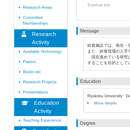
External link
Research Areas
◆
Committee
◆
Memberships
Message
Research
Activity
給食施設では、衛生・
また、給食現場の人手
Available Technology
◆
現在進めている研究は
Papers
◆
することを目的として
Books etc
◆
Education
Research Projects
◆
Presentations
◆
Ryukoku University Gra
Education
More details
Activity
Teaching Experience
◆
Degree