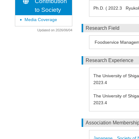
Contribution
Ph.D. ( 2022.3 Ryukok
to Society
Media Coverage
◆
Research Field
Updated on 2026/06/04
Foodservice Manage
Research Experience
The University of Shi
2023.4
The University of Shi
2023.4
Association Membershi
Japanese Society of 