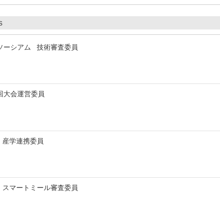
s
ソーシアム 技術審査委員
7回大会運営委員
 産学連携委員
 スマートミール審査委員