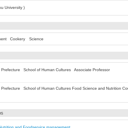
u University )
ment
Cookery Science
ga Prefecture School of Human Cultures Associate Professor
ga Prefecture School of Human Cultures Food Science and Nutrition C
ps
Nutrition and Foodservice management