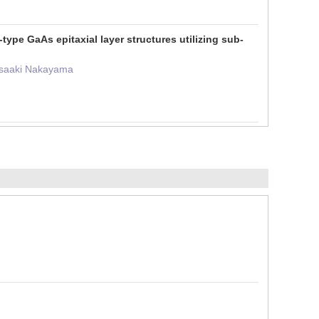
pe GaAs epitaxial layer structures utilizing sub-
Masaaki Nakayama