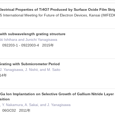
ectrical Properties of Ti4O7 Produced by Surface Oxide Film Stri
25 International Meeting for Future of Electron Devices, Kansai (IM
 with subwavelength grating structure
ki Ishihara and Junichi Yanagisawa
54 092203-1 - 0922003-4 2015年
Grating with Submicrometer Period
 J. Yanagisawa, J. Nishii, and M. Saito
014年
Ga Ion Implantation on Selective Growth of Gallium Nitride Layer 
sition
wa, Y. Nakamura, A. Sakai, and J. Yanagisawa
 50 06GC02 2011年