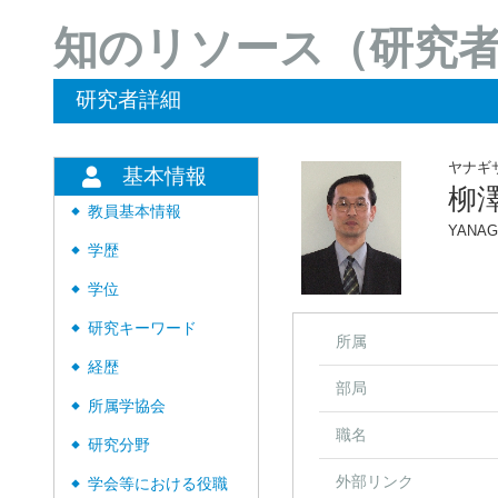
知のリソース（研究
研究者詳細
ヤナギ
基本情報
柳
教員基本情報
◆
YANAGI
学歴
◆
学位
◆
研究キーワード
◆
所属
経歴
◆
部局
所属学協会
◆
職名
研究分野
◆
外部リンク
学会等における役職
◆