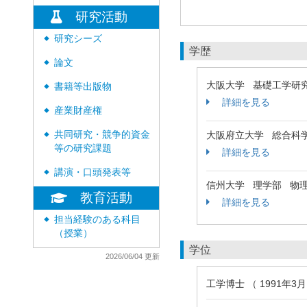
研究活動
研究シーズ
◆
学歴
論文
◆
大阪大学 基礎工学研
書籍等出版物
◆
詳細を見る
産業財産権
◆
共同研究・競争的資金
大阪府立大学 総合科
◆
等の研究課題
詳細を見る
講演・口頭発表等
◆
信州大学 理学部 物
教育活動
詳細を見る
担当経験のある科目
◆
（授業）
学位
2026/06/04 更新
工学博士 （ 1991年3