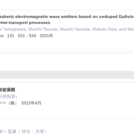
rahertz electromagnetic wave emitters based on undoped GaAs/n-ty
rier-transport processes
chi Yanagisawa, Shuichi Tsuruta, Hisashi Yamada, Makoto Hata, and 
ence 131 531 - 534 2011年
技術展開
 分担執筆）
ー（株） 2012年4月
谷栄一 監修（ 担当： 共著）