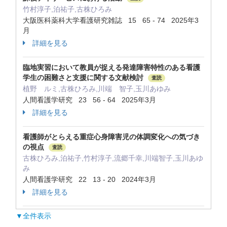
竹村淳子,泊祐子,古株ひろみ
大阪医科薬科大学看護研究雑誌 15 65 - 74 2025年3
月
詳細を見る
臨地実習において教員が捉える発達障害特性のある看護
学生の困難さと支援に関する文献検討
査読
植野 ルミ,古株ひろみ,川端 智子,玉川あゆみ
人間看護学研究 23 56 - 64 2025年3月
詳細を見る
看護師がとらえる重症心身障害児の体調変化への気づき
の視点
査読
古株ひろみ,泊祐子,竹村淳子,流郷千幸,川端智子,玉川あゆ
み
人間看護学研究 22 13 - 20 2024年3月
詳細を見る
▼全件表示