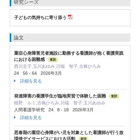
研究シーズ
子どもの気持ちに寄り添う
論文
重症心身障害児者施設に勤務する看護師が抱く看護実践
における困難感
査読
西川圭子,玉川あゆみ,川端 智子,古株ひろみ
24 56 - 64 2026年3月
詳細を見る
発達障害の看護学生が臨地実習で体験した困難
査読
植野 ルミ,古株ひろみ,川端 智子,玉川あゆみ
人間看護学研究 24 8 - 18 2026年3月
詳細を見る
思春期の重症心身障がい児を対象とした看護師が行う放
課後デイサービスにおける活動
査読