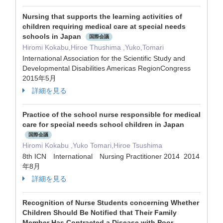
Nursing that supports the learning activities of
children requiring medical care at special needs
schools in Japan
国際会議
Hiromi Kokabu,Hiroe Thushima ,Yuko,Tomari
International Association for the Scientific Study and
Developmental Disabilities Americas RegionCongress
2015年5月
詳細を見る
Practice of the school nurse responsible for medical
care for special needs school children in Japan
国際会議
Hiromi Kokabu ,Yuko Tomari,Hiroe Tsushima
8th ICN International Nursing Practitioner 2014 2014
年8月
詳細を見る
Recognition of Nurse Students concerning Whether
Children Should Be Notified that Their Family
Member Has Contracted a Disease with Poor