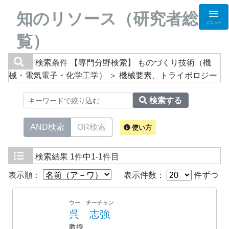
知のリソース（研究者総
メニュー
覧）
検索条件
【専門分野検索】 ものづくり技術（機
械・電気電子・化学工学） ＞ 機械要素、トライボロジー
検索する
AND検索
OR検索
使い方
検索結果
1件中1-1件目
表示順：
表示件数：
件ずつ
ウー チーチャン
呉 志強
教授