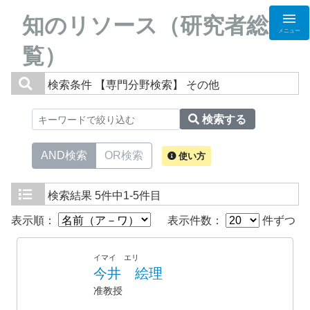
知のリソース（研究者総
メニュー
覧）
検索条件
【専門分野検索】 その他
検索する
AND検索
OR検索
使い方
検索結果
5件中1-5件目
表示順：
表示件数：
件ずつ
イマイ エリ
今井 絵理
准教授