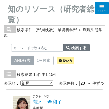
知のリソース（研究者総
メニュー
覧）
検索条件
【部局検索】 環境科学部 ＞ 環境生態学
科
検索する
AND検索
OR検索
使い方
検索結果
15件中1-15件目
表示順：
表示件数：
件ずつ
アラキ キワコ
荒木 希和子
准教授