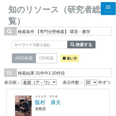
知のリソース（研究者総
メニュー
覧）
検索条件
【専門分野検索】 環境・農学
検索する
AND検索
OR検索
使い方
検索結果
31件中1-20件目
表示順：
表示件数：
件ずつ
イイムラ ヤスオ
飯村 康夫
准教授