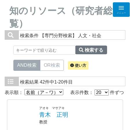
知のリソース（研究者総
メニュー
覧）
検索条件
【専門分野検索】 人文・社会
検索する
AND検索
OR検索
使い方
検索結果
42件中1-20件目
表示順：
表示件数：
件ずつ
アオキ マサアキ
青木 正明
教授